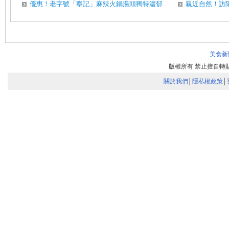
優惠！老字號「寧記」麻辣火鍋湯頭獨特濃郁
親近自然！訪
美食新
版權所有 禁止擅自
關於我們
│
隱私權政策
│