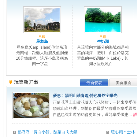
帛琉
帛琉
星象島
牛奶湖
星象島(Carp Island)位於帛琉
帛琉境內大部分的海域都是相
最南端，距離大斷層及藍洞僅
當的純淨、透明，而位於洛克
10分鐘船程。這座小島又稱為
群島的牛奶湖(Milk Lake)，其
南十字星...
湖水呈現乳白...
最新發表
美食推薦
優惠！陽明山踏青趣‧特色餐館全曝光
正值花季上山賞花讓人心花怒放，一起來享受個
頭或山產料理，到情侶們最愛的咖啡館享受異國
自然也讓出遊的約會更加分，還能享受優惠...
熱呼呼「長白小館」酸菜白肉火鍋
暖心頭＊士林