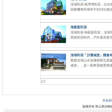
澎湖民宿‧海灣灣民宿，位在
區騎機車約僅有不到10分鐘左
海藍藍民宿
澎湖民宿‧海藍藍民宿，澎湖
西衛民宿村內，戶外還有露天
澎湖民宿「沙灘城堡」體會
緊鄰澎湖山水海灘標榜五星
城堡」，是一家希望確實傳達
1
2
美食新
版權所有 禁止擅自