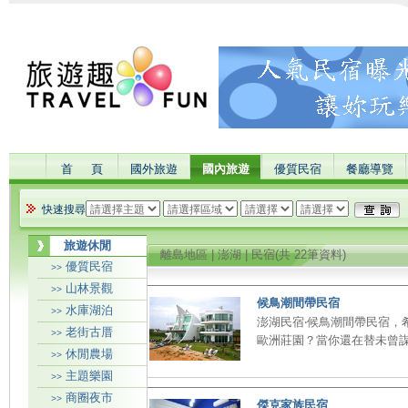
首 頁
國外旅遊
國內旅遊
優質民宿
餐廳導覽
快速搜尋
旅遊休閒
離島地區 | 澎湖 | 民宿(共 22筆資料)
優質民宿
>>
山林景觀
>>
候鳥潮間帶民宿
水庫湖泊
>>
澎湖民宿‧候鳥潮間帶民宿，
老街古厝
>>
歐洲莊園？當你還在替未曾謀
休閒農場
>>
主題樂園
>>
商圈夜市
>>
傑克家族民宿