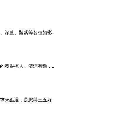
深藍、豔紫等各種顏彩..
養眼撩人，清涼有勁，..
來點選，是您與三五好..