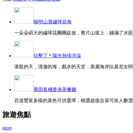
陽明山賞繡球花海
一朵朵碩大的繡球花團團綻放，整片山坡上，鋪滿了水藍、
玩墾丁＊陽光熱情洋溢
湛藍的天，清澈的海，戲水的天堂，美麗海岸比基尼女郎的
喬田客棧香港茶餐廳
百道豐富多樣的菜色可供選擇，精選超值合菜可依人數需求
旅遊焦點
more