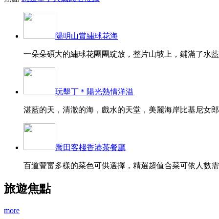
陽明山賞繡球花海
一朵朵碩大的繡球花團團綻放，整片山坡上，鋪滿了水藍、
玩墾丁＊陽光熱情洋溢
湛藍的天，清澈的海，戲水的天堂，美麗海岸比基尼女郎的
喬田客棧香港茶餐廳
百道豐富多樣的菜色可供選擇，精選超值合菜可依人數需求
旅遊焦點
more