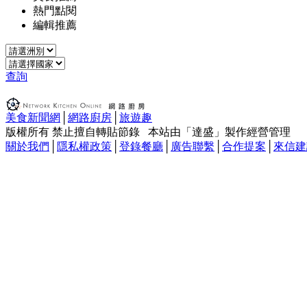
熱門點閱
編輯推薦
查詢
美食新聞網
│
網路廚房
│
旅遊趣
版權所有 禁止擅自轉貼節錄 本站由「達盛」製作經營管理
關於我們
│
隱私權政策
│
登錄餐廳
│
廣告聯繫
│
合作提案
│
來信建