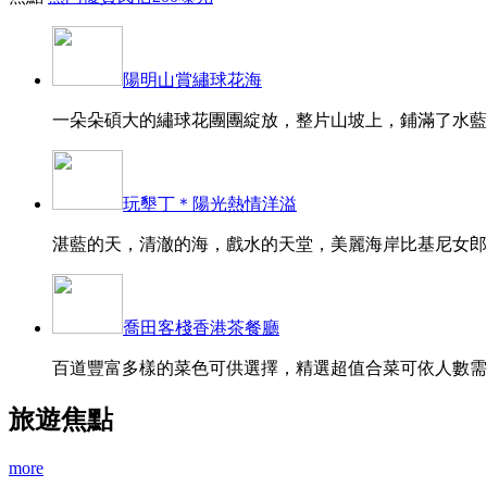
陽明山賞繡球花海
一朵朵碩大的繡球花團團綻放，整片山坡上，鋪滿了水藍、
玩墾丁＊陽光熱情洋溢
湛藍的天，清澈的海，戲水的天堂，美麗海岸比基尼女郎的
喬田客棧香港茶餐廳
百道豐富多樣的菜色可供選擇，精選超值合菜可依人數需求
旅遊焦點
more