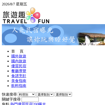
2026/8/7 星期五
首 頁
國外旅遊
國內旅遊
優質民宿
餐廳導覽
食譜烹飪
美食指南
飲料指南
快速搜尋
關鍵字搜尋
焦點
熱門優質民宿200曝光