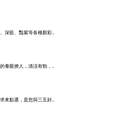
深藍、豔紫等各種顏彩..
養眼撩人，清涼有勁，..
來點選，是您與三五好..