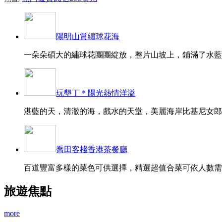
陽明山賞繡球花海
一朵朵碩大的繡球花團團綻放，整片山坡上，鋪滿了水藍、
玩墾丁＊陽光熱情洋溢
湛藍的天，清澈的海，戲水的天堂，美麗海岸比基尼女郎的
喬田客棧香港茶餐廳
百道豐富多樣的菜色可供選擇，精選超值合菜可依人數需求
旅遊焦點
more