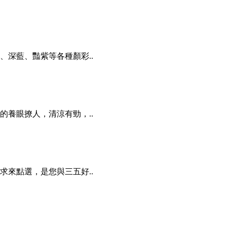
深藍、豔紫等各種顏彩..
養眼撩人，清涼有勁，..
來點選，是您與三五好..