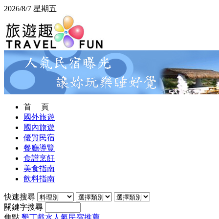
2026/8/7 星期五
首 頁
國外旅遊
國內旅遊
優質民宿
餐廳導覽
食譜烹飪
美食指南
飲料指南
快速搜尋
關鍵字搜尋
焦點
墾丁戲水人氣民宿推薦