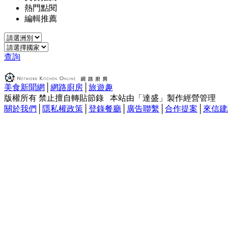
熱門點閱
編輯推薦
查詢
美食新聞網
│
網路廚房
│
旅遊趣
版權所有 禁止擅自轉貼節錄 本站由「達盛」製作經營管理
關於我們
│
隱私權政策
│
登錄餐廳
│
廣告聯繫
│
合作提案
│
來信建