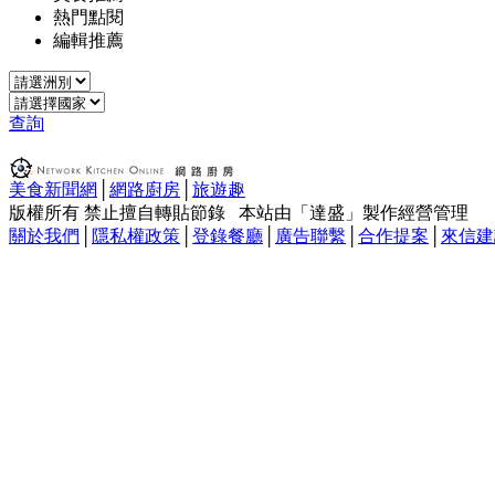
熱門點閱
編輯推薦
查詢
美食新聞網
│
網路廚房
│
旅遊趣
版權所有 禁止擅自轉貼節錄 本站由「達盛」製作經營管理
關於我們
│
隱私權政策
│
登錄餐廳
│
廣告聯繫
│
合作提案
│
來信建