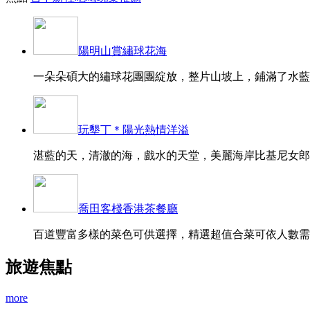
陽明山賞繡球花海
一朵朵碩大的繡球花團團綻放，整片山坡上，鋪滿了水藍、
玩墾丁＊陽光熱情洋溢
湛藍的天，清澈的海，戲水的天堂，美麗海岸比基尼女郎的
喬田客棧香港茶餐廳
百道豐富多樣的菜色可供選擇，精選超值合菜可依人數需求
旅遊焦點
more