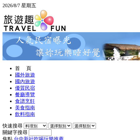
2026/8/7 星期五
首 頁
國外旅遊
國內旅遊
優質民宿
餐廳導覽
食譜烹飪
美食指南
飲料指南
快速搜尋
關鍵字搜尋
焦點
台中新社吃喝玩樂推薦