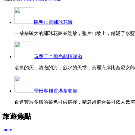
陽明山賞繡球花海
一朵朵碩大的繡球花團團綻放，整片山坡上，鋪滿了水藍、
玩墾丁＊陽光熱情洋溢
湛藍的天，清澈的海，戲水的天堂，美麗海岸比基尼女郎的
喬田客棧香港茶餐廳
百道豐富多樣的菜色可供選擇，精選超值合菜可依人數需求
旅遊焦點
more