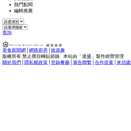
熱門點閱
編輯推薦
查詢
美食新聞網
│
網路廚房
│
旅遊趣
版權所有 禁止擅自轉貼節錄 本站由「達盛」製作經營管理
關於我們
│
隱私權政策
│
登錄餐廳
│
廣告聯繫
│
合作提案
│
來信建