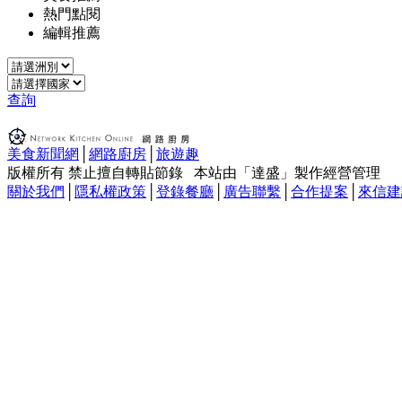
熱門點閱
編輯推薦
查詢
美食新聞網
│
網路廚房
│
旅遊趣
版權所有 禁止擅自轉貼節錄 本站由「達盛」製作經營管理
關於我們
│
隱私權政策
│
登錄餐廳
│
廣告聯繫
│
合作提案
│
來信建