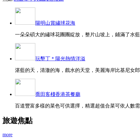
陽明山賞繡球花海
一朵朵碩大的繡球花團團綻放，整片山坡上，鋪滿了水藍、
玩墾丁＊陽光熱情洋溢
湛藍的天，清澈的海，戲水的天堂，美麗海岸比基尼女郎的
喬田客棧香港茶餐廳
百道豐富多樣的菜色可供選擇，精選超值合菜可依人數需求
旅遊焦點
more