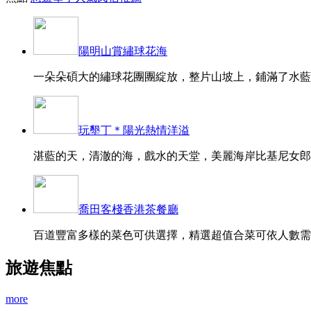
陽明山賞繡球花海
一朵朵碩大的繡球花團團綻放，整片山坡上，鋪滿了水藍、
玩墾丁＊陽光熱情洋溢
湛藍的天，清澈的海，戲水的天堂，美麗海岸比基尼女郎的
喬田客棧香港茶餐廳
百道豐富多樣的菜色可供選擇，精選超值合菜可依人數需求
旅遊焦點
more