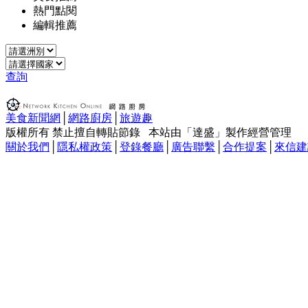
熱門點閱
編輯推薦
查詢
美食新聞網
│
網路廚房
│
旅遊趣
版權所有 禁止擅自轉貼節錄 本站由「達盛」製作經營管理
關於我們
│
隱私權政策
│
登錄餐廳
│
廣告聯繫
│
合作提案
│
來信建