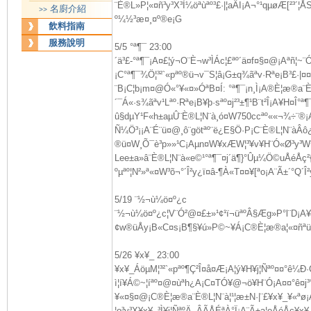
¨È®L»P¦«¤ñ³y³X³Ì¼öªùªº³£·|¦aÂI¡A¬°¹qµøÆ[²³´
名廚介紹
>>
º¼½³æ¤¸¤º®e¡G
飲料指南
服務說明
5/5 °ª¶¯ 23:00
´ä³£-°ª¶¯¡A¤£¦ý¬O¨È¬w³ÌÁc¦£ªº´ä¤f¤§¤@¡Aªñ¦~¨
¡C°ª¶¯¾Ö¦³²`«pªº®ü¬v¯S¦â¡G±q¾ãªv·Rªe¡B³£·|¤
¨B¡C¦b¡m¤@­Ó«°¥«¤»­ÓªB¤Í: °ª¶¯¡n¸Ì¡A®È¦æ®a¨È
´¯Á­«·s¾ãªv¹Lªº·Rªe¡B¥þ·sªº¤j²³±¶¹B¨t²Î¡A¥H¤Î°ª
û§dµY¹F«h±aµÛ¨È®L¦N¨à¸ó¤W750ccªº­««¬¾÷¨®¡
Ñ¼Ö³¡¡A¨É¨ü¤@¸ô¨götªº¨ë¿E§Ö·P¡C¨È®L¦N¨àÂô¿º
®ü¤W¸Õ¯è³p»»¹C¡Aµn¤W¥xÆW¦³¥v¥H¨Ó«Ø³y³W¼Ò
Lee±a»â¨È®L¦N¨à«e©¹°ª¶¯¤j´ä¶}°Û­µ¼Ö©uÅéÅç²{
ºµªº¦N²»ª«¤W³õ¬°´Î²y¿ï¤â-¶À«T¤¤¥[ªo¡A¨Ã±´°Q´Î²
5/19 ¨½¬ù¼ö¤º¿c
¨½¬ù¼ö¤º¿c¦V¨Ó²@¤£±»¹¢¹ï¬üªºÂ§Æg»P°l¨D¡A¥¦¦b
¢w®üÅy¡B«C¤s¡B¶§¥ú»P©~¥Á¡C®È¦æ®a¦«¤ñªü¦
5/26 ¥x¥_ 23:00
¥x¥_ÁöµM¦³²`«pªº¶Ç²Î¤å¤Æ¡A¦ý¥H¥j¦Ñªº¤¤°ê¼
ì¦í¥Á©~¦íªº¤@¤ùªh¿A¡C¤T­Ó¥@¬ö¥H¨Ó¡A¤¤°ê¤j³
¥«¤§¤@¡C®È¦æ®a¨È®L¦N¨à¦¹¦æ±N·|¨£¥x¥_¥«ªø¡
¦o³y³X¥x¥_³Ì¥j¦ÑªºÄ_ÂÃÅÉªÀ°Ï¡A¨Ã±a¦oÅéÅç¥x