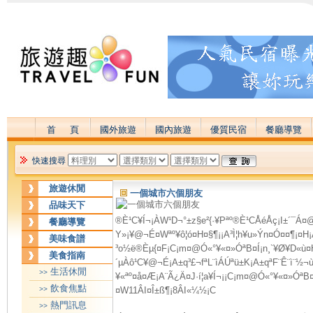
首 頁
國外旅遊
國內旅遊
優質民宿
餐廳導覽
快速搜尋
旅遊休閒
一個城市六個朋友
品味天下
®È¹C¥Í¬¡ÀW¹D¬°±z§e²{·¥­Pªº®È¹CÅéÅç¡I±´¯Á¤@­
餐廳導覽
Y»¡¥@¬É¤Wªº¥ô¦ó¤H¤§¶¡¡A³Ì¦h¥u»Ý­n¤­­Ó¤¤¶¡¤H
美味食譜
³o½ë®Èµ{¤F¡C¡m¤@­Ó«°¥«¤»­ÓªB¤Í¡n¸`¥Ø¥D«ù¤
美食指南
´µÀô¹C¥@¬É¡A±q³£¬fªL¨ìÁÚªü±K¡A±qªF¨Ê¨ì¨½¬
生活休閒
>>
¥«ªº¤å¤Æ¡A¨Ã¿Ä¤J·í¦a¥Í¬¡¡C¡m¤@­Ó«°¥«¤»­ÓªB¤
飲食焦點
¤W11ÂI¤Î±ß¶¡8ÂI­«¼½¡C
>>
熱門訊息
>>