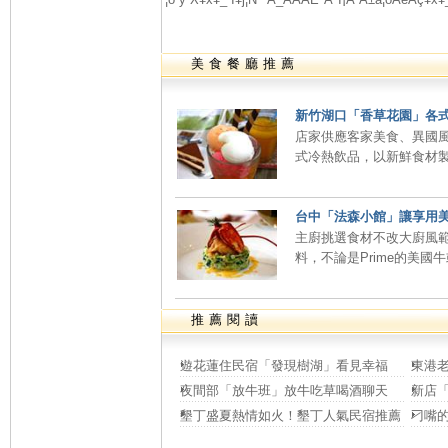
美食餐廳推薦
新竹湖口「香草花園」各
店家供應客家美食、異國
式冷熱飲品，以新鮮食材製
台中「法森小館」讓享用
主廚挑選食材不改大廚風
料，不論是Prime的美國牛
推薦閱讀
遊花蓮住民宿「發現樹湖」看見幸福
東港
夜間部「放牛班」放牛吃草喝酒聊天
新店
墾丁盛夏熱情如火！墾丁人氣民宿推薦
刁嘴